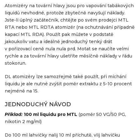
Atomizéry na tovární hlavy jsou pro vapování tabákových
liquidů nevhodné, protože zbytečně navyšují náklady.
Jste-li úplný začátečník, chtějte po svém prodejci MTL
RTA nebo MTL RDTA atomizér (na ochutnávání případně
kapací MTL RDA). Použít pak můžete v podstatě
jakoukoliv vatu a ideálně jednoduchý tenký drát
v pořizovací ceně nula nula prd. Motat se naučíte velmi
rychle a za tovární hlavy ušetříte měsíčně náklady v řádu
stokorun.
DL atomizéry lze samozřejmě také použít, při míchání
liquidu je ale nutné zvýšit poměr extraktu z 5-10 procent
nejméně na 15.
JEDNODUCHÝ NÁVOD
Příklad:
100 ml liquidu pro MTL
(poměr 50 VG/50 PG,
nikotin 2 mg/ml)
Do 100 ml lahvičky nalij 10 ml příchutě, vlij lahvičku