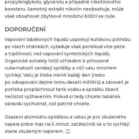
propylenglykolu, glycerolu a případně nikotinového
boosteru. Samotný extrakt nikotin neobsahuje, může
však obsahovat zbytkové množství blížící se nule.
DOPORUČENÍ
Vapování tabákových liquidů uspokojí kuřákovu potřebu
po všech stránkách, vyžaduje však poněkud více péče
a trpělivosti, než vapování syntetických liquidů.
Organické extrakty totiž vzhledem k přirozené
cukernatosti zanášejí spirálky a ničí vatu mnohem
rychleji. Vatu je třeba měnit každý den (nebo
po odvapování dejme tomu deseti mililitrů) a zároveň je
potřeba propláchnout tank vodou a spirálku zbavit
nečistot vyžhavením. Pokud si tedy chcete tabáček
opravdu vychutnat, což patrně chcete.
Osazení atomizéru spirálkou a vatou je pro zkušeného
vapera práce max na 5 minut, začátečník se o to rychleji
stane zkušeným vaperem.