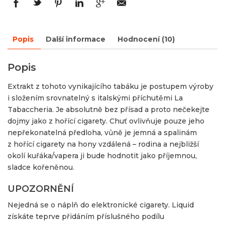
Popis
Další informace
Hodnocení (10)
Popis
Extrakt z tohoto vynikajícího tabáku je postupem výroby
i složením srovnatelný s italskými příchutěmi La
Tabaccheria. Je absolutně bez přísad a proto nečekejte
dojmy jako z hořící cigarety. Chuť ovlivňuje pouze jeho
nepřekonatelná předloha, vůně je jemná a spalinám
z hořící cigarety na hony vzdálená – rodina a nejbližší
okolí kuřáka/vapera ji bude hodnotit jako příjemnou,
sladce kořeněnou.
UPOZORNĚNÍ
Nejedná se o náplň do elektronické cigarety. Liquid
získáte teprve přidáním příslušného podílu