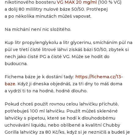
nikotinového boosteru
VG MAX 20 mg/ml
(100 % VG)
a dolij 80 mililitry nulové báze 50/50. Protřepej
a po několika minutách můžeš vapovat.
Na míchání není nic složitého.
Kup litr propylenglykolu a litr glycerinu, smícháním půl na
půl ve třetí čisté litrové láhvi získáš bázi 50/50, zbytek si
nech jako čisté PG a čisté VG. Může se hodit do
budoucna.
Fichema báze je k dostání tady:
https://fichema.cz/13-
baze
. Když ji dneska objednáš, za tři dny to máš doma
a vydrží ti to na hodně, hodně dlouho.
Pokud chceš použít rovnou celou lahvičku příchutě,
potřebuješ 100 ml lahvičku. Použít můžeš skleněné
lahvičky s pipetou, které se hodí k dlouhodobému
uchovávání liquidu, nebo oblíbené a kvalitní Chubby
Gorilla lahvičky za 80 Kč/ks, když si je nezničíš a budeš je