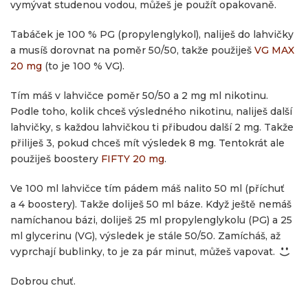
vymývat studenou vodou, můžeš je použít opakovaně.
Tabáček je 100 % PG (propylenglykol), naliješ do lahvičky
a musíš dorovnat na poměr 50/50, takže použiješ
VG MAX
20 mg
(to je 100 % VG).
Tím máš v lahvičce poměr 50/50 a 2 mg ml nikotinu.
Podle toho, kolik chceš výsledného nikotinu, naliješ další
lahvičky, s každou lahvičkou ti přibudou další 2 mg. Takže
přiliješ 3, pokud chceš mít výsledek 8 mg. Tentokrát ale
použiješ boostery
FIFTY 20 mg
.
Ve 100 ml lahvičce tím pádem máš nalito 50 ml (příchuť
a 4 boostery). Takže doliješ 50 ml báze. Když ještě nemáš
namíchanou bázi, doliješ 25 ml propylenglykolu (PG) a 25
ml glycerinu (VG), výsledek je stále 50/50. Zamícháš, až
vyprchají bublinky, to je za pár minut, můžeš vapovat.
Dobrou chuť.