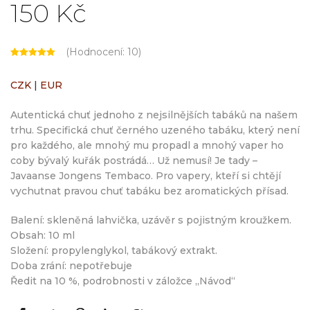
150
Kč
(Hodnocení:
10
)
CZK
|
EUR
Autentická chuť jednoho z nejsilnějších tabáků na našem
trhu. Specifická chuť černého uzeného tabáku, který není
pro každého, ale mnohý mu propadl a mnohý vaper ho
coby bývalý kuřák postrádá… Už nemusí! Je tady –
Javaanse Jongens Tembaco. Pro vapery, kteří si chtějí
vychutnat pravou chuť tabáku bez aromatických přísad.
Balení: skleněná lahvička, uzávěr s pojistným kroužkem.
Obsah: 10 ml
Složení: propylenglykol, tabákový extrakt.
Doba zrání: nepotřebuje
Ředit na 10 %, podrobnosti v záložce „Návod“